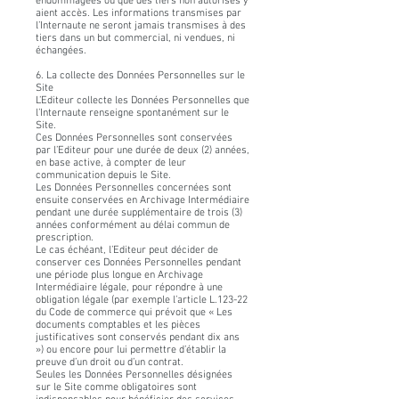
endommagées ou que des tiers non autorisés y
aient accès. Les informations transmises par
l’Internaute ne seront jamais transmises à des
tiers dans un but commercial, ni vendues, ni
échangées.
6. La collecte des Données Personnelles sur le
Site
L’Editeur collecte les Données Personnelles que
l’Internaute renseigne spontanément sur le
Site.
Ces Données Personnelles sont conservées
par l’Editeur pour une durée de deux (2) années,
en base active, à compter de leur
communication depuis le Site.
Les Données Personnelles concernées sont
ensuite conservées en Archivage Intermédiaire
pendant une durée supplémentaire de trois (3)
années conformément au délai commun de
prescription.
Le cas échéant, l’Editeur peut décider de
conserver ces Données Personnelles pendant
une période plus longue en Archivage
Intermédiaire légale, pour répondre à une
obligation légale (par exemple l’article L.123-22
du Code de commerce qui prévoit que « Les
documents comptables et les pièces
justificatives sont conservés pendant dix ans
») ou encore pour lui permettre d’établir la
preuve d’un droit ou d’un contrat.
Seules les Données Personnelles désignées
sur le Site comme obligatoires sont