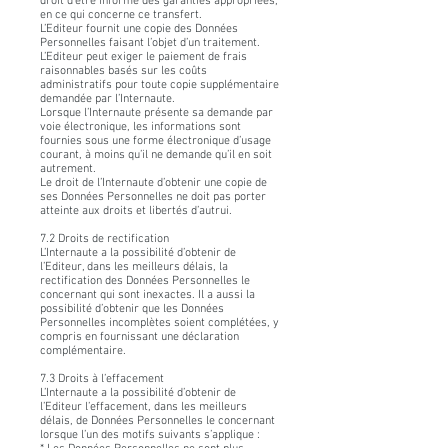
droit d’être informé des garanties appropriées,
en ce qui concerne ce transfert.
L’Editeur fournit une copie des Données
Personnelles faisant l’objet d’un traitement.
L’Editeur peut exiger le paiement de frais
raisonnables basés sur les coûts
administratifs pour toute copie supplémentaire
demandée par l’Internaute.
Lorsque l’Internaute présente sa demande par
voie électronique, les informations sont
fournies sous une forme électronique d’usage
courant, à moins qu’il ne demande qu’il en soit
autrement.
Le droit de l’Internaute d’obtenir une copie de
ses Données Personnelles ne doit pas porter
atteinte aux droits et libertés d’autrui.
7.2 Droits de rectification
L’Internaute a la possibilité d’obtenir de
l’Editeur, dans les meilleurs délais, la
rectification des Données Personnelles le
concernant qui sont inexactes. Il a aussi la
possibilité d’obtenir que les Données
Personnelles incomplètes soient complétées, y
compris en fournissant une déclaration
complémentaire.
7.3 Droits à l’effacement
L’Internaute a la possibilité d’obtenir de
l’Editeur l’effacement, dans les meilleurs
délais, de Données Personnelles le concernant
lorsque l’un des motifs suivants s’applique :