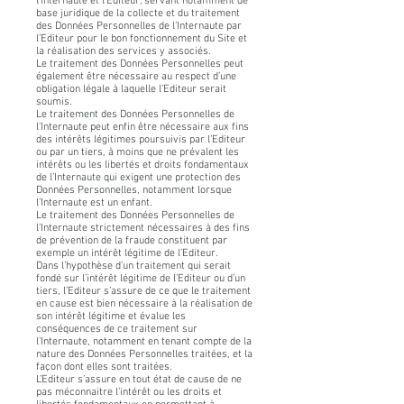
l’Internaute et l’Editeur, servant notamment de
base juridique de la collecte et du traitement
des Données Personnelles de l’Internaute par
l’Editeur pour le bon fonctionnement du Site et
la réalisation des services y associés.
Le traitement des Données Personnelles peut
également être nécessaire au respect d’une
obligation légale à laquelle l’Editeur serait
soumis.
Le traitement des Données Personnelles de
l’Internaute peut enfin être nécessaire aux fins
des intérêts légitimes poursuivis par l’Editeur
ou par un tiers, à moins que ne prévalent les
intérêts ou les libertés et droits fondamentaux
de l’Internaute qui exigent une protection des
Données Personnelles, notamment lorsque
l’Internaute est un enfant.
Le traitement des Données Personnelles de
l’Internaute strictement nécessaires à des fins
de prévention de la fraude constituent par
exemple un intérêt légitime de l’Editeur.
Dans l’hypothèse d’un traitement qui serait
fondé sur l’intérêt légitime de l’Editeur ou d’un
tiers, l’Editeur s’assure de ce que le traitement
en cause est bien nécessaire à la réalisation de
son intérêt légitime et évalue les
conséquences de ce traitement sur
l’Internaute, notamment en tenant compte de la
nature des Données Personnelles traitées, et la
façon dont elles sont traitées.
L’Editeur s’assure en tout état de cause de ne
pas méconnaitre l’intérêt ou les droits et