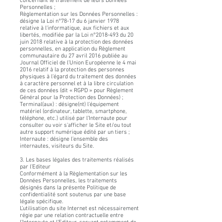
concernant le traitement de leurs Données
Personnelles ;
Règlementation sur les Données Personnelles :
désigne la Loi n°78-17 du 6 janvier 1978
relative à l'informatique, aux fichiers et aux
libertés, modifiée par la Loi n°
2018-493
du 20
juin 2018 relative à la protection des données
personnelles, en application du Règlement
communautaire du 27 avril 2016 publiée au
Journal Officiel de l’Union Européenne le 4 mai
2016 relatif à la protection des personnes
physiques à l'égard du traitement des données
à caractère personnel et à la libre circulation
de ces données (dit « RGPD » pour Règlement
Général pour la Protection des Données) ;
Terminal(aux) : désigne(nt) l'équipement
matériel (ordinateur, tablette, smartphone,
téléphone, etc.) utilisé par l’Internaute pour
consulter ou voir s'afficher le Site et/ou tout
autre support numérique édité par un tiers ;
Internaute : désigne l’ensemble des
internautes, visiteurs du Site.
3. Les bases légales des traitements réalisés
par l’Editeur
Conformément à la Règlementation sur les
Données Personnelles, les traitements
désignés dans la présente Politique de
confidentialité sont soutenus par une base
légale spécifique.
L’utilisation du site Internet est nécessairement
régie par une relation contractuelle entre