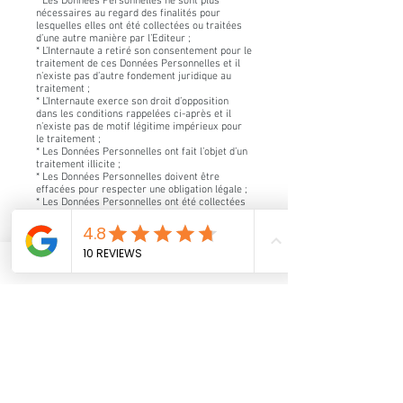
* Les Données Personnelles ne sont plus
nécessaires au regard des finalités pour
lesquelles elles ont été collectées ou traitées
d’une autre manière par l’Editeur ;
* L’Internaute a retiré son consentement pour le
traitement de ces Données Personnelles et il
n’existe pas d’autre fondement juridique au
traitement ;
* L’Internaute exerce son droit d’opposition
dans les conditions rappelées ci-après et il
n’existe pas de motif légitime impérieux pour
le traitement ;
* Les Données Personnelles ont fait l’objet d’un
traitement illicite ;
* Les Données Personnelles doivent être
effacées pour respecter une obligation légale ;
* Les Données Personnelles ont été collectées
auprès d’un enfant.
7.4 Droits à la limitation
L’Internaute a la possibilité d’obtenir de
l’Editeur la limitation du traitement de ses
Données Personnelles lorsque l’un des motifs
suivants s’applique :
* L’Editeur vérifie l’exactitude des Données
Personnelles suite à la contestation par
l’Internaute de l’exactitude des Données
Personnelles,
* Le traitement est illicite et l’Internaute
s’oppose à l’effacement des Données
Personnelles et exige à la place la limitation de
leur utilisation ;