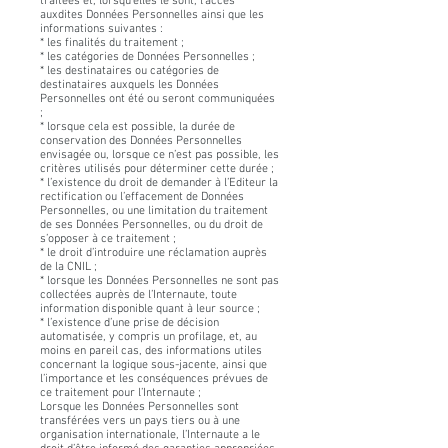
traitées et, lorsqu’elles le sont, l’accès
auxdites Données Personnelles ainsi que les
informations suivantes :
* les finalités du traitement ;
* les catégories de Données Personnelles ;
* les destinataires ou catégories de
destinataires auxquels les Données
Personnelles ont été ou seront communiquées
;
* lorsque cela est possible, la durée de
conservation des Données Personnelles
envisagée ou, lorsque ce n’est pas possible, les
critères utilisés pour déterminer cette durée ;
* l’existence du droit de demander à l’Editeur la
rectification ou l’effacement de Données
Personnelles, ou une limitation du traitement
de ses Données Personnelles, ou du droit de
s’opposer à ce traitement ;
* le droit d’introduire une réclamation auprès
de la CNIL ;
* lorsque les Données Personnelles ne sont pas
collectées auprès de l’Internaute, toute
information disponible quant à leur source ;
* l’existence d’une prise de décision
automatisée, y compris un profilage, et, au
moins en pareil cas, des informations utiles
concernant la logique sous-jacente, ainsi que
l’importance et les conséquences prévues de
ce traitement pour l’Internaute ;
Lorsque les Données Personnelles sont
transférées vers un pays tiers ou à une
organisation internationale, l’Internaute a le